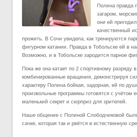
Полина правда 
загаром, морски
они ей пригодил
качественный ис
прожить. В Сочи увидела, как тренируются пар
фигурном катании. Правда в Тобольске ей в на
Возможно, и в Тобольске зародится парное фиг
Пока же она катает по 2 спортивному разряду 
комбинированные вращения, демонстрируя силу
характеру Полина бойкая, задорная, ей по ду
произвольные программы готовятся с учётом её
маленький секрет и сюрприз для зрителей.
Наше общение с Полиной Слободчиковой было к
сачке, которая так и рвётся в естественную ср