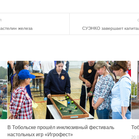
ИЯ
ластелин железа
СУЭНКО завершает капитал
В Тобольске прошёл инклюзивный фестиваль
Тоб
настольных игр «Игрофест»
20.