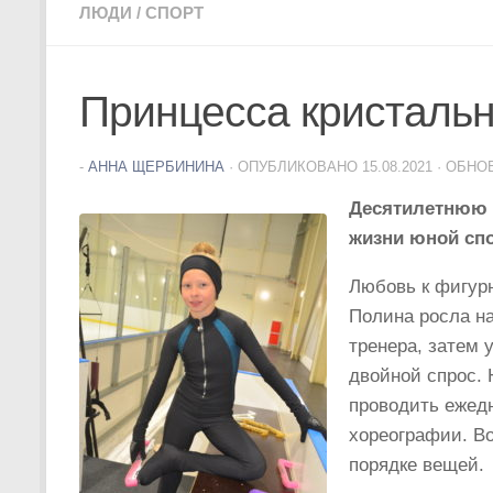
ЛЮДИ
/
СПОРТ
Принцесса кристальн
-
АННА ЩЕРБИНИНА
· ОПУБЛИКОВАНО
15.08.2021
· ОБНО
Десятилетнюю П
жизни юной спо
Любовь к фигурн
Полина росла на
тренера, затем 
двойной спрос. 
проводить ежедн
хореографии. Во
порядке вещей.