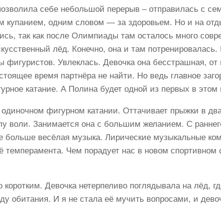
позволила себе небольшой перерыв – отправилась с се
м купанием, одним словом — за здоровьем. Но и на отды
ись, так как после Олимпиады там осталось много совр
кусственный лёд. Конечно, она и там потренировалась. 
ы фигуристов. Увлеклась. Девочка она бесстрашная, от 
стоящее время партнёра не найти. Но ведь главное заго
урное катание. А Полина будет одной из первых в этом 
в одиночном фигурном катании. Оттачивает прыжки в дв
 воли. Занимается она с большим желанием. С раннего 
ше больше весёлая музыка. Лирические музыкальные комп
 темперамента. Чем порадует нас в новом спортивном с
оротким. Девочка нетерпеливо поглядывала на лёд, гд
еду обитания. И я не стала её мучить вопросами, и дево