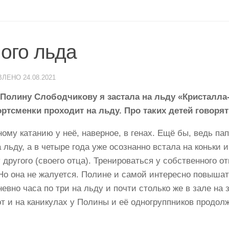
ого льда
ВЛЕНО
24.08.2021
олину Слободчикову я застала на льду «Кристалла-2
ртсменки проходит на льду. Про таких детей говорят
ому катанию у неё, наверное, в генах. Ещё бы, ведь па
 льду, а в четыре года уже осознанно встала на коньки 
у другого (своего отца). Тренироваться у собственного о
Но она не жалуется. Полине и самой интересно повышать
евно часа по три на льду и почти столько же в зале на
т и на каникулах у Полины и её одногруппников продол