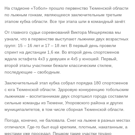
На стадионе «Тобол» прошло первенство Тюменской области
по лыжным гонкам, являющееся заключительным третьим
этапом кубка области. Все три этапа шли в командный зачёт.
От главного судьи соревнований Виктора Мещерякова мы
узнали, что в первенстве выступают лыжники двух возрастных
групп: 15 – 16 лет и 17 – 18 лет. В первый день провели
спринт на дистанции 1,6 км. Во второй день спортсменов
ждала эстафета 4х3 у девушек и 4х5 у юношей. Первый,
второй этапы участники бежали классическим стилем,
последующие – свободным.
Заключительный этап кубка собрал порядка 180 спортсменов
с юга Тюменской области. Здоровую конкуренцию тобольским
лыжникам – воспитанникам двух спортшкол города составили
сильные команды из Тюмени, Упоровского района и других
муниципалитетов, в том числе сборная Тюменской области.
Погода, конечно, не баловала. Снег на лыжне в разных местах
отличался. Где-то был ещё крепким, плотным, накатанным, а
местами уже проседал. Пешком такие участки трудно