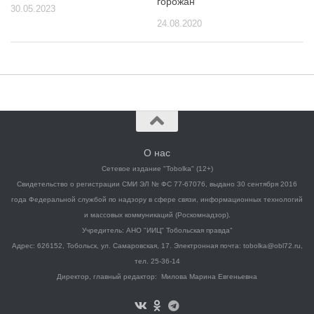
горожан
30.05.2023
24.08.2020
О нас
Сетевое издание "Tobolka" (12+)
Свидетельство о регистрации СМИ ЭЛ № ФС 77-67076, выдано 30 сентября 2016
года Федеральной службой по надзору в сфере связи, информационных технологий
и массовых коммуникаций (Роскомнадзор).
Учредитель: АНО "ИИЦ" Тобольская правда"
Адрес: 626152, Тобольск, ул. Самаровская, 17. Электронная почта: tobolka@obl72.ru,
тел. 25-36-14
Директор, главный редактор: Милова Марина Евгеньевна