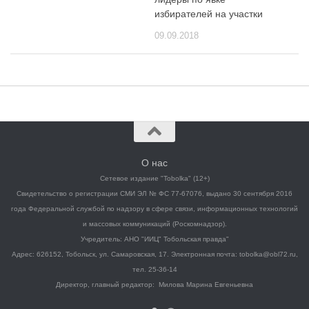
избирателей на участки
09.09.2018
О нас
Сетевое издание "Tobolka" (12+)
Свидетельство о регистрации СМИ ЭЛ № ФС 77-67076, выдано 30 сентября 2016
года Федеральной службой по надзору в сфере связи, информационных технологий
и массовых коммуникаций (Роскомнадзор).
Учредитель: АНО "ИИЦ" Тобольская правда"
Адрес: 626152, Тобольск, ул. Самаровская, 17. Электронная почта: tobolka@obl72.ru,
тел. 25-36-14
Директор, главный редактор: Милова Марина Евгеньевна