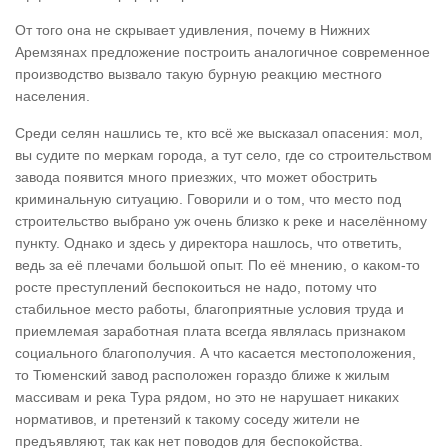
От того она не скрывает удивления, почему в Нижних
Аремзянах предложение построить аналогичное современное
производство вызвало такую бурную реакцию местного
населения.
Среди селян нашлись те, кто всё же высказал опасения: мол,
вы судите по меркам города, а тут село, где со строительством
завода появится много приезжих, что может обострить
криминальную ситуацию. Говорили и о том, что место под
строительство выбрано уж очень близко к реке и населённому
пункту. Однако и здесь у директора нашлось, что ответить,
ведь за её плечами большой опыт. По её мнению, о каком-то
росте преступлений беспокоиться не надо, потому что
стабильное место работы, благоприятные условия труда и
приемлемая заработная плата всегда являлась признаком
социального благополучия. А что касается местоположения,
то Тюменский завод расположен гораздо ближе к жилым
массивам и река Тура рядом, но это не нарушает никаких
нормативов, и претензий к такому соседу жители не
предъявляют, так как нет поводов для беспокойства.