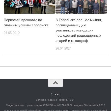
Первомай прошагал по
В Тобольске прошёл митинг,
главным улицам Тобольска
посвящённый Дню
участников ликвидации
01.05.2019
последствий радиационных
аварий и катастроф
26.04.2024
О нас
Сетевое издание "Tobolka" (12+)
Свидетельство о регистрации СМИ ЭЛ № ФС 77-67076, выдано 30 сентября 2016
года Федеральной службой по надзору в сфере связи, информационных технологий