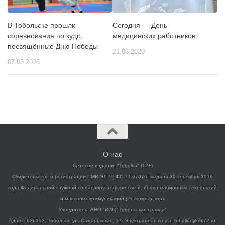
В Тобольске прошли
Сегодня — День
соревнования по кудо,
медицинских работников
посвящённые Дню Победы
21.06.2020
07.05.2026
О нас
Сетевое издание "Tobolka" (12+)
Свидетельство о регистрации СМИ ЭЛ № ФС 77-67076, выдано 30 сентября 2016
года Федеральной службой по надзору в сфере связи, информационных технологий
и массовых коммуникаций (Роскомнадзор).
Учредитель: АНО "ИИЦ" Тобольская правда"
Адрес: 626152, Тобольск, ул. Самаровская, 17. Электронная почта: tobolka@obl72.ru,