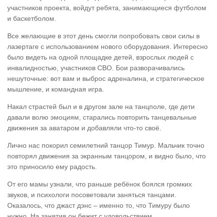
участников проекта, войдут ребята, занимающиеся футболом
и баскетболом.
Все желающие в этот день смогли попробовать свои силы в
лазертаге с использованием нового оборудования. Интересно
было видеть на одной площадке детей, взрослых людей с
инвалидностью, участников СВО. Бои разворачивались
нешуточные: вот вам и выброс адреналина, и стратегическое
мышление, и командная игра.
Накал страстей был и в другом зале на танцполе, где дети
давали волю эмоциям, старались повторить танцевальные
движения за аватаром и добавляли что-то своё.
Лично нас покорил семилетний танцор Тимур. Мальчик точно
повторял движения за экранным танцором, и видно было, что
это приносило ему радость.
От его мамы узнали, что раньше ребёнок боялся громких
звуков, и психологи посоветовали заняться танцами.
Оказалось, что джаст дэнс – именно то, что Тимуру было
нужно. На занятия он бежит с удовольствием.