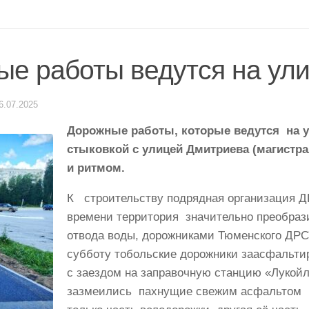
е работы ведутся на ули
6.07.2025
Дорожные работы, которые ведутся на 
стыковкой с улицей Дмитриева (магистр
и ритмом.
К строительству подрядная организация ДР
времени территория значительно преобраз
отвода воды, дорожниками Тюменского ДРС
субботу тобольские дорожники заасфальтир
с заездом на заправочную станцию «Лукой
зазмеились пахнущие свежим асфальтом ве