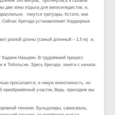
 длиной 140 метров, протянулась к газовой
ны две зоны отдыха для велосипедистов, и,
Параллельно тянутся тротуары. Кстати, они
. Сейчас бригада устанавливает бордюрные
ают разной длины (самый длинный – 1,5 м) и,
т Каджик Назырян. В трудоёмкий процесс
и в Тобольске. Здесь бригада занята с начала
олько просыпается, и некую монотонность, но
ной преображённый участок. Ведь приходим мы
дорожной техники. Бульдозеры, самосвалы,
зжающей техники, то какофония ещё та