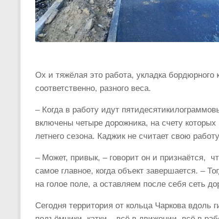
Ох и тяжёлая это работа, укладка бордюрного
соответственно, разного веса.
– Когда в работу идут пятидесятикилограммов
включены четыре дорожника, на счету которых 
летнего сезона. Каджик не считает свою работ
– Может, привык, – говорит он и признаётся, ч
самое главное, когда объект завершается. – 
на голое поле, а оставляем после себя сеть до
Сегодня территория от кольца Чаркова вдоль 
подъёмники, катки – всё в движении, всё в р