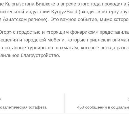
ице Кыргызстана Бишкеке в апреле этого года проходил
роительной индустрии KyrgyzBuild (входит в пятёрку кр
 Азиатском регионе). Это важное событие, мимо которо
гор» с гордостью и «горящим фонариком» представила 
вещения и городской мебели, которые привлекли вниман
 спонтанные турниры по шахматам, которые всегда разы
авильное благоустройство.
ИЯ
коатлетическая эстафета
469 сообщений в социальн