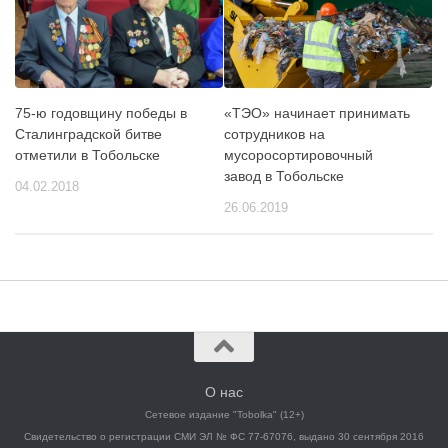
75-ю годовщину победы в
«ТЭО» начинает принимать
Сталинградской битве
сотрудников на
отметили в Тобольске
мусоросортировочный
завод в Тобольске
04.02.2018
26.06.2019
О нас
Сетевое издание "Tobolka" (12+)
Свидетельство о регистрации СМИ ЭЛ № ФС 77-67076, выдано 30 сентября 2016