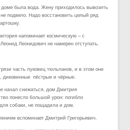
 в доме была вода. Жену приходилось вывозить
е не подвело. Надо восстановить целый ряд
картошку.
рритория напоминает космическую – с
о Леонид Леонидович не намерен отступать.
грязи часть луковиц тюльпанов, и в этом они
 диковинные ­ пёстрые и чёрные.
не начал снижаться, дом Дмитрия
йство понесло большой урон: погибло
 для собаки, не пощадила и дом.
жалением вспоминает Дмитрий Григорьевич.