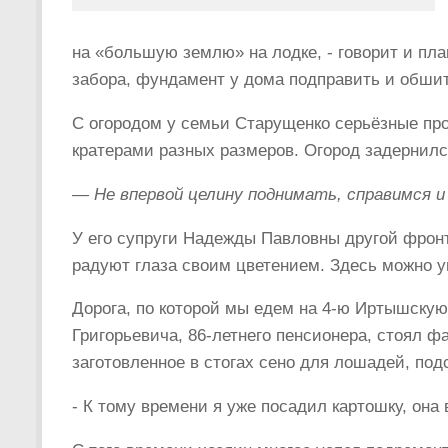
на «большую землю» на лодке, ­- говорит и пл
забора, фундамент у дома подправить и обшить
С огородом у семьи Старущенко серьёзные про
кратерами разных размеров. Огород задернился
— Не впервой целину поднимать, справимся и 
У его супруги Надежды Павловны другой фронт 
радуют глаза своим цветением. Здесь можно у
Дорога, по которой мы едем на 4-ю Иртышскую
Григорьевича, 86-летнего пенсионера, стоял фа
заготовленное в стогах сено для лошадей, под
­- К тому времени я уже посадил картошку, он