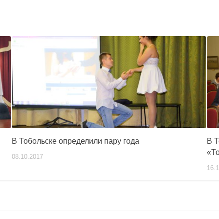
В Тобольске определили пару года
В 
«Т
08.10.2017
16.