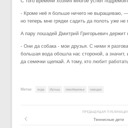
С того времени хозяин многое успел подремонт
­- Кроме неё я больше ничего не выращиваю,­ —
но теперь мне грядки садить да полоть уже не 
А пару лошадей Дмитрий Григорьевич держит н
­- Они да собака ­- мои друзья. С ними я разго
большая вода обошла нас стороной, а значит, 
да семечки щелкай. А тому, кто любит работать
Метки:
вода
Иртыш
левобережье
паводок
ПРЕДЫДУЩАЯ ПУБЛИКАЦ
Теннисные дети