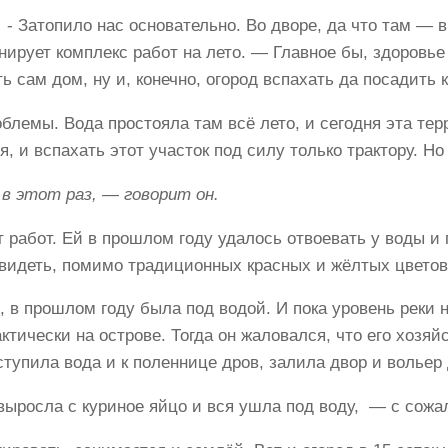
­- Затопило нас основательно. Во дворе, да что там —
анирует комплекс работ на лето. — Главное бы, здоровь
 сам дом, ну и, конечно, огород вспахать да посадить 
блемы. Вода простояла там всё лето, и сегодня эта те
, и вспахать этот участок под силу только трактору. Н
в этот раз,­ — говорит он.
работ. Ей в прошлом году удалось отвоевать у воды и 
видеть, помимо традиционных красных и жёлтых цветов,
, в прошлом году была под водой. И пока уровень реки 
ктически на острове. Тогда он жаловался, что его хозя
ступила вода и к поленнице дров, залила двор и вольер
а выросла с куриное яйцо и вся ушла под воду, ­ — с со