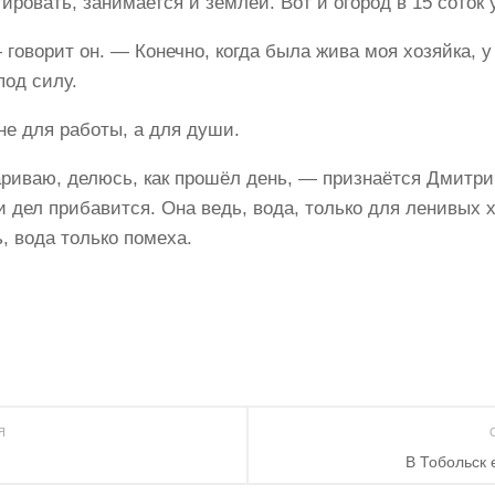
ировать, занимается и землёй. Вот и огород в 15 соток 
 говорит он. — Конечно, когда была жива моя хозяйка, 
под силу.
е для работы, а для души.
вариваю, делюсь, как прошёл день,­ — признаётся Дмитрий 
и дел прибавится. Она ведь, вода, только для ленивых 
, вода только помеха.
ИЯ
В Тобольск 