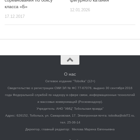
соревнования по боксу
фигурного катания
класса «Б»
12.01.2026
17.12.2017
О нас
Сетевое издание "Tobolka" (12+)
Свидетельство о регистрации СМИ ЭЛ № ФС 77-67076, выдано 30 сентября 2016
года Федеральной службой по надзору в сфере связи, информационных технологий
и массовых коммуникаций (Роскомнадзор).
Учредитель: АНО "ИИЦ" Тобольская правда"
Адрес: 626152, Тобольск, ул. Самаровская, 17. Электронная почта: tobolka@obl72.ru,
тел. 25-36-14
Директор, главный редактор: Милова Марина Евгеньевна