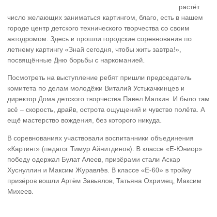
растёт
число желающих заниматься картингом, благо, есть в нашем
городе центр детского технического творчества со своим
автодромом. Здесь и прошли городские соревнования по
летнему картингу «Знай сегодня, чтобы жить завтра!»,
посвящённые Дню борьбы с наркоманией.
Посмотреть на выступление ребят пришли председатель
комитета по делам молодёжи Виталий Устькачкинцев и
директор Дома детского творчества Павел Малкин. И было там
всё – скорость, драйв, острота ощущений и чувство полёта. А
ещё мастерство вождения, без которого никуда.
В соревнованиях участвовали воспитанники объединения
«Картинг» (педагог Тимур Айнитдинов). В классе «Е-Юниор»
победу одержал Булат Алеев, призёрами стали Аскар
Хуснуллин и Максим Журавлёв. В классе «Е-60» в тройку
призёров вошли Артём Завьялов, Татьяна Охримец, Максим
Михеев.