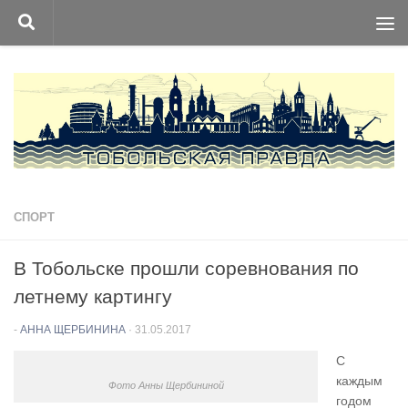
Перейти к содержимому
СПОРТ
В Тобольске прошли соревнования по
летнему картингу
-
АННА ЩЕРБИНИНА
·
31.05.2017
С
каждым
Фото Анны Щербининой
годом