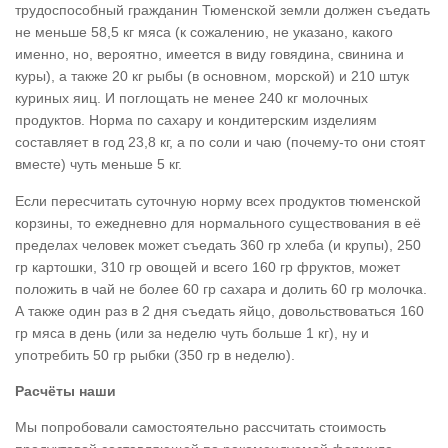
трудоспособный гражданин Тюменской земли должен съедать
не меньше 58,5 кг мяса (к сожалению, не указано, какого
именно, но, вероятно, имеется в виду говядина, свинина и
куры), а также 20 кг рыбы (в основном, морской) и 210 штук
куриных яиц. И поглощать не менее 240 кг молочных
продуктов. Норма по сахару и кондитерским изделиям
составляет в год 23,8 кг, а по соли и чаю (почему-то они стоят
вместе) чуть меньше 5 кг.
Если пересчитать суточную норму всех продуктов тюменской
корзины, то ежедневно для нормального существования в её
пределах человек может съедать 360 гр хлеба (и крупы), 250
гр картошки, 310 гр овощей и всего 160 гр фруктов, может
положить в чай не более 60 гр сахара и долить 60 гр молочка.
А также один раз в 2 дня съедать яйцо, довольствоваться 160
гр мяса в день (или за неделю чуть больше 1 кг), ну и
употребить 50 гр рыбки (350 гр в неделю).
Расчёты наши
Мы попробовали самостоятельно рассчитать стоимость