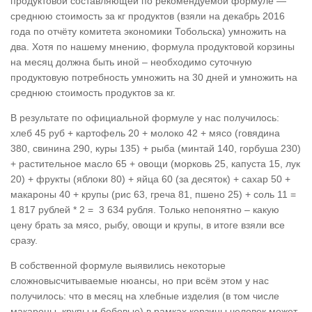
продуктовой составляющей по рекомендуемой формуле —
среднюю стоимость за кг продуктов (взяли на декабрь 2016
года по отчёту комитета экономики Тобольска) умножить на
два. Хотя по нашему мнению, формула продуктовой корзины
на месяц должна быть иной – необходимо суточную
продуктовую потребность умножить на 30 дней и умножить на
среднюю стоимость продуктов за кг.
В результате по официальной формуле у нас получилось:
хлеб 45 руб + картофель 20 + молоко 42 + мясо (говядина
380, свинина 290, куры 135) + рыба (минтай 140, горбуша 230)
+ растительное масло 65 + овощи (морковь 25, капуста 15, лук
20) + фрукты (яблоки 80) + яйца 60 (за десяток) + сахар 50 +
макароны 40 + крупы (рис 63, греча 81, пшено 25) + соль 11 =
1 817 рублей * 2 = 3 634 рубля. Только непонятно – какую
цену брать за мясо, рыбу, овощи и крупы, в итоге взяли все
сразу.
В собственной формуле выявились некоторые
сложновысчитываемые нюансы, но при всём этом у нас
получилось: что в месяц на хлебные изделия (в том числе
макароны, крупы и бобовые) в рамках корзины человек может