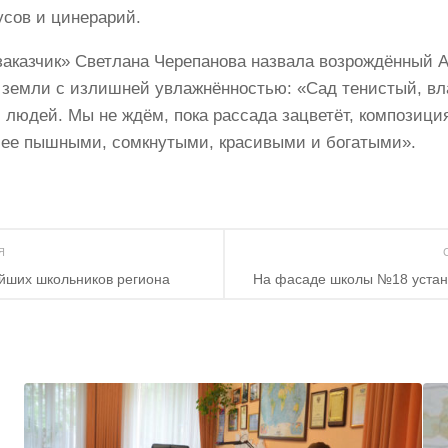
усов и цинерарий.
аказчик» Светлана Черепанова назвала возрождённый А
 земли с излишней увлажнённостью: «Сад тенистый, вла
 людей. Мы не ждём, пока рассада зацветёт, композиция
лее пышными, сомкнутыми, красивыми и богатыми».
ИЯ
йших школьников региона
На фасаде школы №18 устан