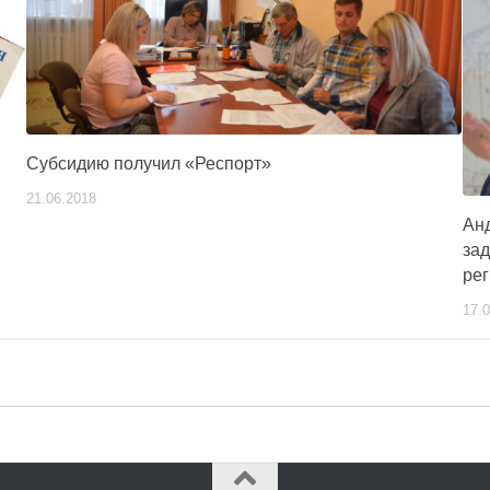
Субсидию получил «Респорт»
21.06.2018
Анд
за
ре
17.