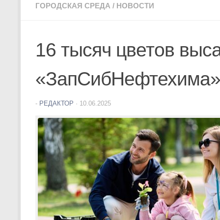
ГОРОДСКАЯ СРЕДА
/
НОВОСТИ
16 тысяч цветов выс
«ЗапСибНефтехима
-
РЕДАКТОР
·
10.06.2025