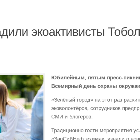
адили экоактивисты Тобол
»
Юбилейным, пятым пресс-пикни
Всемирный день охраны окружа
«Зелёный город» на этот раз раски
эковолонтёров, сотрудников предпр
СМИ и блогеров.
Традиционно гости мероприятия ус
«ЗапСибНефтехима», узнали о нов