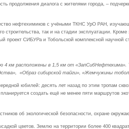
ость продолжения диалога с жителями города, – подчерк
ство нефтехимиков с учёными ТКНС УрО РАН, изучающи
го строительства, так и на стадии эксплуатации. Кроме
ый проект СИБУРа и Тобольской комплексной научной с
 4 км расположены в 1,5 км от «ЗапСибНефтехима».
едства», «Образ сибирской тайги», «Жемчужины тобо
чередной юбилей: десять лет назад по этим тропам скв
планируется создать ещё не менее пяти маршрутов эко
тников об экологической безопасности, охране окружа
ысадкой цветов. Землю на территории более 400 квадра