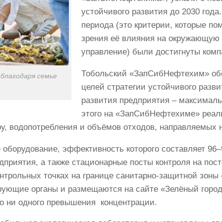
устойчивого развития до 2030 год
периода (это критерии, которые по
зрения её влияния на окружающую 
управление) были достигнуты комп
Тобольский «ЗапСибНефтехим» обе
 благодаря семье
целей стратегии устойчивого разв
развития предприятия – максималь
этого на «ЗапСибНефтехиме» реал
, водопотребления и объёмов отходов, направляемых н
 оборудование, эффективность которого составляет 96
дприятия, а также стационарные посты контроля на пос
онтрольных точках на границе санитарно-защитной зоны
рующие органы и размещаются на сайте «Зелёный город»
о ни одного превышения концентрации.