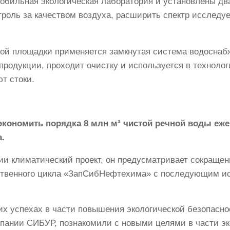
мобильная экологическая лаборатория и установлены дв
троль за качеством воздуха, расширить спектр исследу
й площадки применяется замкнутая система водоснабж
родукции, проходит очистку и используется в технологи
т стоки.
кономить порядка 8 млн м³ чистой речной воды еже
.
и климатический проект, он предусматривает сокращен
ственного цикла «ЗапСибНефтехима» с последующим и
их успехах в части повышения экологической безопасн
мпании СИБУР, познакомили с новыми целями в части э