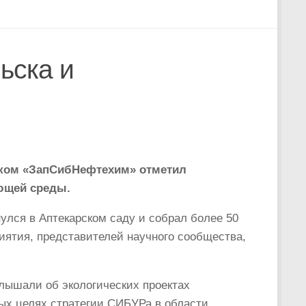
ьска и
ком «ЗапСибНефтехим» отметил
ющей среды.
нулся в Аптекарском саду и собрал более 50
иятия, представителей научного сообщества,
лышали об экологических проектах
ых целях стратегии СИБУРа в области