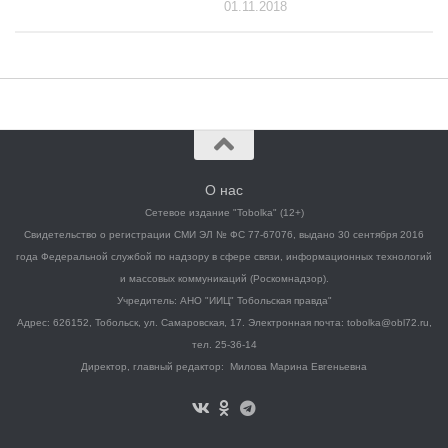
01.11.2018
О нас
Сетевое издание "Tobolka" (12+)
Свидетельство о регистрации СМИ ЭЛ № ФС 77-67076, выдано 30 сентября 2016
года Федеральной службой по надзору в сфере связи, информационных технологий
и массовых коммуникаций (Роскомнадзор).
Учредитель: АНО "ИИЦ" Тобольская правда"
Адрес: 626152, Тобольск, ул. Самаровская, 17. Электронная почта: tobolka@obl72.ru,
тел. 25-36-14
Директор, главный редактор: Милова Марина Евгеньевна