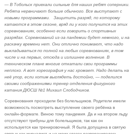
— В Тобольск приехали сильные для наших ребят соперники.
Ребята нервничают больше обычного. Все выступают с
новыми программами. Защитить разряд, по которому
катаются в этом сезоне, вряд ли у кого получится на этих
соревнованиях, особенно если говорить о спортивных
разрядах. Соревнований из-за пандемии будет немного, и на
раскачку времени нет. Они отлично понимают, что надо
выкладываться по полной на любых соревнованиях, в том
числе и на первых, отсюда и излишнее волнение. В
техническом плане многие откатали свои программы
неплохо. А вот хореография у нас хромает. Надо делать на
неё упор, если хотим выглядеть достойно, — поделился
своими соображениями тренер отделения фигурного
катания ДЮСШ №1 Михаил Слободчиков.
Соревнования проходили без болельщиков. Родители имели
возможность посмотреть выступление своего ребёнка в
онлайн-формате. Виною тому пандемия. Да и на втором льду
отсутствуют трибуны для болельщиков, так как он
используется как тренировочный. Я была допущена в святую
святых как журналист, и на моих глазах разворачивалась