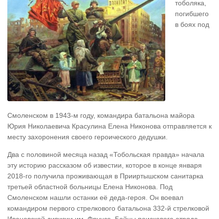
тоболяка,
погибшего
в боях под
Смоленском в 1943-м году, командира батальона майора
Юрия Николаевича Красулина Елена Никонова отправляется к
месту захоронения своего героического дедушки.
Два с половиной месяца назад «Тобольская правда» начала
эту историю рассказом об известии, которое в конце января
2018-го получила проживающая в Прииртышском санитарка
третьей областной больницы Елена Никонова. Под
Смоленском нашли останки её деда-героя. Он воевал
командиром первого стрелкового батальона 332-й стрелковой
Ивановской дивизии им. Фрунзе. Бойцы поискового отряда