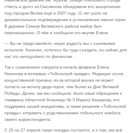
«Честь и долг» из Смоленска обнаружили его захоронение
под городом Велиж ещё в 2007 году. 11 лет ушло на
документальное подтверждение и установление имени героя.
В деревне Секачи Велижского района майор был
перезахоронен. О чём и сообщили его внучке Елене.
— Вы не представляете, какую радость мы с сыновьями
испытали. Конечно, хотелось бы туда съездить, но сейчас для
нас это неподъёмно по финансам…
Так с сожалением говорила в начале феврале Елена
Никонова в интервью «Тобольской правде». Редакция сочла
кощунственной причину, из-за которой внучка не может
попасть на могилу деда-героя, тем более ко Дню Великой
Победы. Далее, как мы сообщали, было наше обращение к
главврачу областной больницы № 3 Марату Баширову, его
поддержка нашей инициативы, а также решение «Тобольской
правды» отправить с родственниками тобольского комбата
своего корреспондента.
С 25 по 27 апреля такая поездка состоится, и о том, как всё