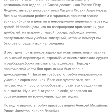
регионального отделения Союза десантников России Пётр
Луценко, ветераны-пограничники Хасан и Хусаин Арангуловы.
Все они пожелали ребятам с гордостью пронести звание
воина-сибиряка и целыми и невредимыми вернуться через год
домой. И пообещали, что по возвращении пригласят их, уже
дембелей, на встречу с главой города, работодателями,
представителями учебных заведений, которые помогут им
быстрее определиться на гражданке.
В этот день призывников ждало три испытания: подтягивание
на высокой перекладине, стрельба из пневматического оружия
и разборка-сборка автомата Калашникова. Подход к
практической части Дня призывника был вполне
демократичный. Никто не требовал от ребят непременного
участия в соревнованиях. Если они чувствовали, что не
готовы, могли просто попробовать справиться с заданиями
вне зачёта. Ну а кто был уверен в себе, заявлялся на
соревнования по военно-прикладным видам.
По подтягиванию в тройку призёров вошли Алексей Михайлов,
Ринат Ишметов, Кирилл Дерябин.