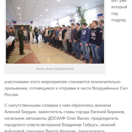
Вот уже
который
год
подряд
фото Анны Щербининой
участниками этого мероприятия становятся исключительно
призывники, готовящиеся к отправке в части Вооружённых Сил
России.
С напутственными словами к ним обратились военком
Алексей Бердин, заместитель главы города Евгений Бирюков,
начальник автошколы ДОСААФ Олег Васин, председатель
городского совета ветеранов Владимир Габрусь, казачий
войсковой старшина Виктор Казарин, председатель