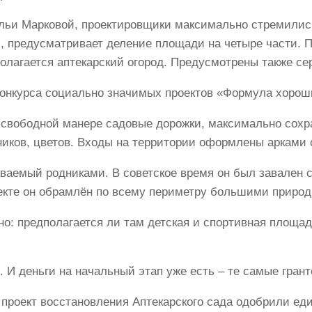
ьи Марковой, проектировщики максимально стремились
ий, предусматривает деление площади на четыре части. 
полагается аптекарский огород. Предусмотрены также с
конкурса социально значимых проектов «Формула хорош
в свободной манере садовые дорожки, максимально сохр
ников, цветов. Входы на территории оформлены арками 
ваемый родниками. В советское время он был завален 
оекте он обрамлён по всему периметру большими приро
: предполагается ли там детская и спортивная площадка
 И деньги на начальный этап уже есть – те самые грант
 проект восстановления Аптекарского сада одобрили еди