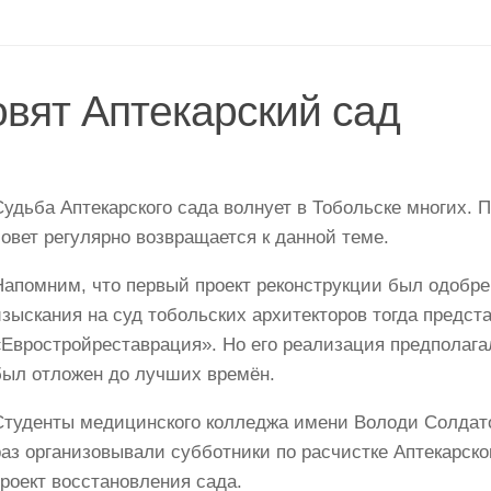
овят Аптекарский сад
Судьба Аптекарского сада волнует в Тобольске многих. 
совет регулярно возвращается к данной теме.
Напомним, что первый проект реконструкции был одобре
изыскания на суд тобольских архитекторов тогда пред
«Евростройреставрация». Но его реализация предполага
был отложен до лучших времён.
Студенты медицинского колледжа имени Володи Солдато
раз организовывали субботники по расчистке Аптекарско
роект восстановления сада.